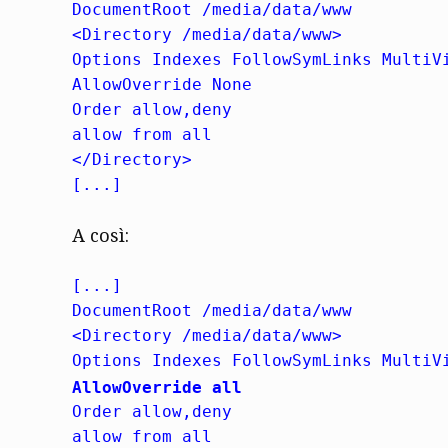
DocumentRoot /media/data/www
<Directory /media/data/www>
Options Indexes FollowSymLinks MultiV
AllowOverride None
Order allow,deny
allow from all
</Directory>
[...]
A così:
[...]
DocumentRoot /media/data/www
<Directory /media/data/www>
Options Indexes FollowSymLinks MultiV
AllowOverride all
Order allow,deny
allow from all