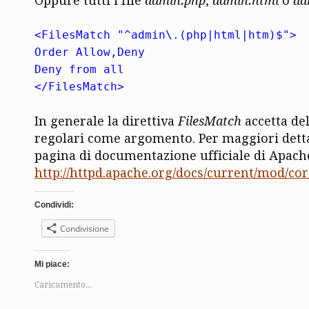
Oppure tutti i file
admin.php
,
admin.html
o
ad
<FilesMatch "^admin\.(php|html|htm)$">
Order Allow,Deny
Deny from all
</FilesMatch>
In generale la direttiva
FilesMatch
accetta del
regolari come argomento. Per maggiori detta
pagina di documentazione ufficiale di Apach
http://httpd.apache.org/docs/current/mod/co
Condividi:
Condivisione
Mi piace:
Caricamento...