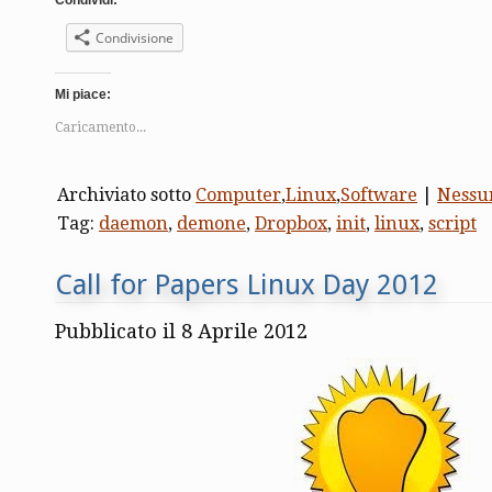
Condividi:
Condivisione
Mi piace:
Caricamento...
Archiviato sotto
Computer
,
Linux
,
Software
|
Nessu
Tag:
daemon
,
demone
,
Dropbox
,
init
,
linux
,
script
Call for Papers Linux Day 2012
Pubblicato il 8 Aprile 2012