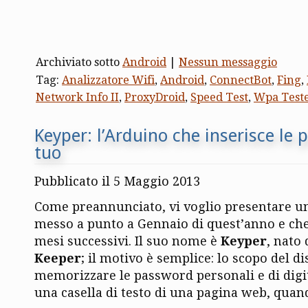
Archiviato sotto
Android
|
Nessun messaggio
Tag:
Analizzatore Wifi
,
Android
,
ConnectBot
,
Fing
,
Network Info II
,
ProxyDroid
,
Speed Test
,
Wpa Test
Keyper: l’Arduino che inserisce le
tuo
Pubblicato il 5 Maggio 2013
Come preannunciato, vi voglio presentare u
messo a punto a Gennaio di quest’anno e che
mesi successivi. Il suo nome è
Keyper
, nato
Keeper
; il motivo è semplice: lo scopo del di
memorizzare le password personali e di digi
una casella di testo di una pagina web, quan