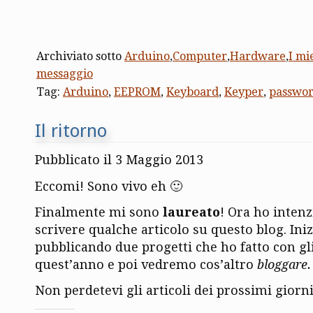
Archiviato sotto
Arduino
,
Computer
,
Hardware
,
I mi
messaggio
Tag:
Arduino
,
EEPROM
,
Keyboard
,
Keyper
,
passwo
Il ritorno
Pubblicato il 3 Maggio 2013
Eccomi! Sono vivo eh 🙂
Finalmente mi sono
laureato
! Ora ho intenz
scrivere qualche articolo su questo blog. In
pubblicando due progetti che ho fatto con gli
quest’anno e poi vedremo cos’altro
bloggare.
Non perdetevi gli articoli dei prossimi giorni