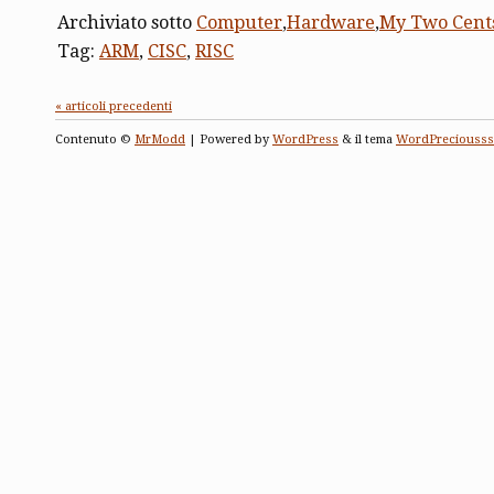
Archiviato sotto
Computer
,
Hardware
,
My Two Cent
Tag:
ARM
,
CISC
,
RISC
« articoli precedenti
Contenuto ©
MrModd
| Powered by
WordPress
& il tema
WordPreciousss