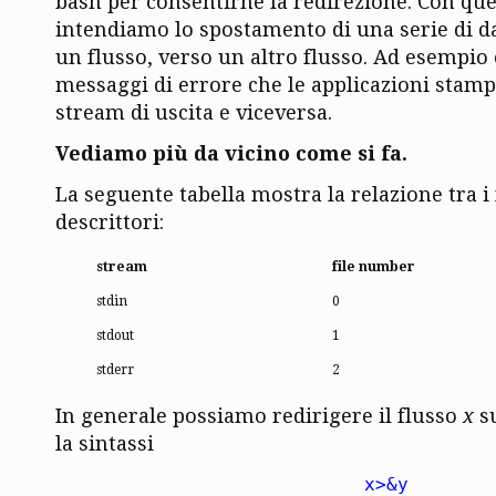
bash per consentirne la redirezione. Con qu
intendiamo lo spostamento di una serie di da
un flusso, verso un altro flusso. Ad esempio 
messaggi di errore che le applicazioni stam
stream di uscita e viceversa.
Vediamo più da vicino come si fa.
La seguente tabella mostra la relazione tra i f
descrittori:
stream
file number
stdin
0
stdout
1
stderr
2
In generale possiamo redirigere il flusso
x
su
la sintassi
x>&y