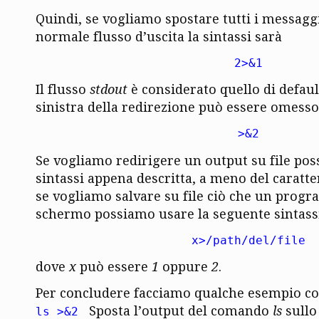
Quindi, se vogliamo spostare tutti i messaggi
normale flusso d’uscita la sintassi sarà
2>&1
Il flusso
stdout
è considerato quello di defaul
sinistra della redirezione può essere omesso
>&2
Se vogliamo redirigere un output su file pos
sintassi appena descritta, a meno del caratt
se vogliamo salvare su file ciò che un pro
schermo possiamo usare la seguente sintassi
x>/path/del/file
dove
x
può essere
1
oppure
2
.
Per concludere facciamo qualche esempio com
Sposta l’output del comando
ls
sullo
ls >&2