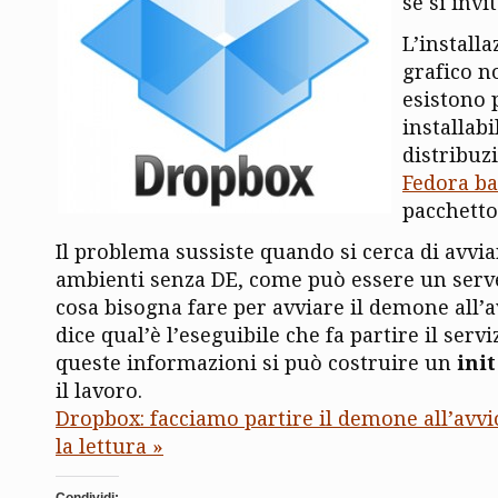
se si invi
L’install
grafico n
esistono 
installabi
distribuz
Fedora b
pacchett
Il problema sussiste quando si cerca di avvi
ambienti senza DE, come può essere un server
cosa bisogna fare per avviare il demone all’
dice qual’è l’eseguibile che fa partire il servi
queste informazioni si può costruire un
init
il lavoro.
Dropbox: facciamo partire il demone all’avvi
la lettura »