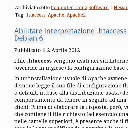
Archiviato sotto
Computer
,
Linux
,
Software
|
Nessu
Tag:
.htaccess
,
Apache
,
Apache2
Abilitare interpretazione .htacces
Debian 6
Pubblicato il 2 Aprile 2012
I file
.htaccess
vengono usati nei siti Interne
(override in inglese) la configurazione base 
In un’installazione usuale di Apache avviene q
demone legge il suo file di configurazione (h
o default, in base alla distribuzione usata) 
comportamento da tenere in seguito ad una 
client. Prima di elaborare la risposta, però, ve
che contiene il file richiesto (ad esempio un
nelle cartelle superiori, è presente anche il fi