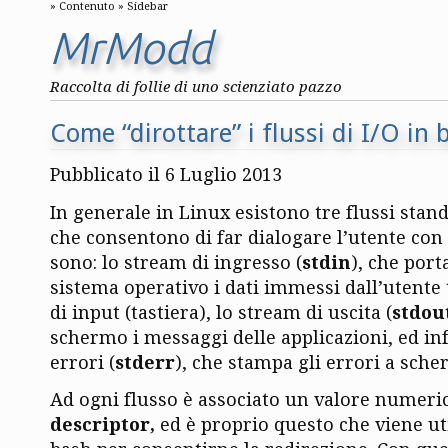
Contenuto
Sidebar
MrModd
Raccolta di follie di uno scienziato pazzo
Come “dirottare” i flussi di I/O in 
Pubblicato il 6 Luglio 2013
In generale in Linux esistono tre flussi stan
che consentono di far dialogare l’utente con 
sono: lo stream di ingresso (
stdin
), che port
sistema operativo i dati immessi dall’utente
di input (tastiera), lo stream di uscita (
stdou
schermo i messaggi delle applicazioni, ed inf
errori (
stderr
),
che stampa gli errori a sche
Ad ogni flusso è associato un valore numeri
descriptor,
ed è proprio questo che viene uti