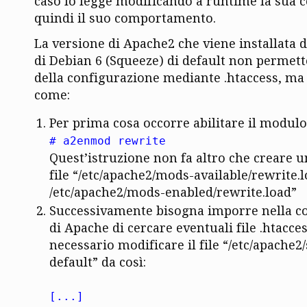
caso lo legge modificando a runtime la sua 
quindi il suo comportamento.
La versione di Apache2 che viene installata da
di Debian 6 (Squeeze) di default non permett
della configurazione mediante .htaccess, ma s
come:
Per prima cosa occorre abilitare il modul
# a2enmod rewrite
Quest’istruzione non fa altro che creare u
file “/etc/apache2/mods-available/rewrite.l
/etc/apache2/mods-enabled/rewrite.load”
Successivamente bisogna imporre nella c
di Apache di cercare eventuali file .htacces
necessario modificare il file “/etc/apache2
default” da così:
[...]