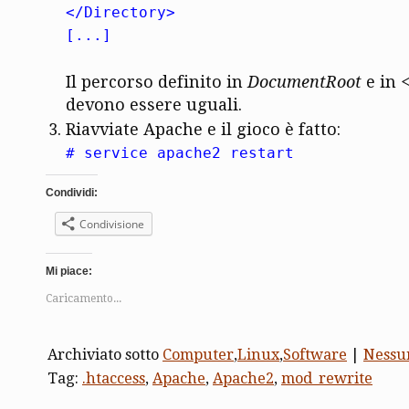
</Directory>
[...]
Il percorso definito in
DocumentRoot
e in
devono essere uguali.
Riavviate Apache e il gioco è fatto:
# service apache2 restart
Condividi:
Condivisione
Mi piace:
Caricamento...
Archiviato sotto
Computer
,
Linux
,
Software
|
Nessu
Tag:
.htaccess
,
Apache
,
Apache2
,
mod_rewrite