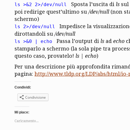
Sposta l’uscita di
ls
sul 
ls >&2 2>/dev/null
poi redirige quest’ultimo su
/dev/null
(non st
schermo)
Impedisce la visualizzazione
ls 2>/dev/null
dirottandoli su
/dev/null
Passa l’output di
ls
ad
echo
c
ls >&0 | echo
stamparlo a schermo (la sola pipe tra proces
questo caso, provatelo!
ls | echo
)
Per una descrizione più approfondita rimand
pagina:
http://www.tldp.org/LDP/abs/html/io-
Condividi:
Condivisione
Mi piace:
Caricamento...