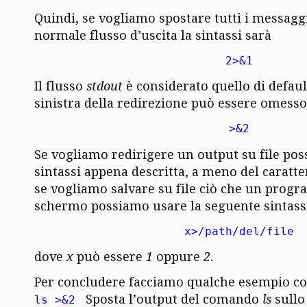
Quindi, se vogliamo spostare tutti i messaggi
normale flusso d’uscita la sintassi sarà
2>&1
Il flusso
stdout
è considerato quello di defaul
sinistra della redirezione può essere omesso
>&2
Se vogliamo redirigere un output su file pos
sintassi appena descritta, a meno del caratt
se vogliamo salvare su file ciò che un pro
schermo possiamo usare la seguente sintassi
x>/path/del/file
dove
x
può essere
1
oppure
2
.
Per concludere facciamo qualche esempio com
Sposta l’output del comando
ls
sullo
ls >&2