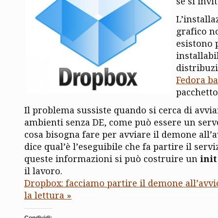
se si invi
L’install
grafico n
esistono 
installabi
distribuz
Fedora b
pacchett
Il problema sussiste quando si cerca di avvi
ambienti senza DE, come può essere un server
cosa bisogna fare per avviare il demone all’
dice qual’è l’eseguibile che fa partire il servi
queste informazioni si può costruire un
init
il lavoro.
Dropbox: facciamo partire il demone all’avvi
la lettura »