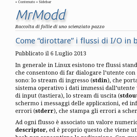
Contenuto
Sidebar
MrModd
Raccolta di follie di uno scienziato pazzo
Come “dirottare” i flussi di I/O in 
Pubblicato il 6 Luglio 2013
In generale in Linux esistono tre flussi stan
che consentono di far dialogare l’utente con 
sono: lo stream di ingresso (
stdin
), che port
sistema operativo i dati immessi dall’utente
di input (tastiera), lo stream di uscita (
stdou
schermo i messaggi delle applicazioni, ed inf
errori (
stderr
),
che stampa gli errori a sche
Ad ogni flusso è associato un valore numeri
descriptor,
ed è proprio questo che viene uti