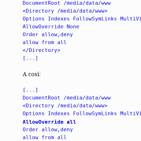
DocumentRoot /media/data/www
<Directory /media/data/www>
Options Indexes FollowSymLinks MultiV
AllowOverride None
Order allow,deny
allow from all
</Directory>
[...]
A così:
[...]
DocumentRoot /media/data/www
<Directory /media/data/www>
Options Indexes FollowSymLinks MultiV
AllowOverride all
Order allow,deny
allow from all