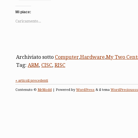
Mi piace:
Caricamento...
Archiviato sotto
Computer
,
Hardware
,
My Two Cent
Tag:
ARM
,
CISC
,
RISC
« articoli precedenti
Contenuto ©
MrModd
| Powered by
WordPress
& il tema
WordPreciousss