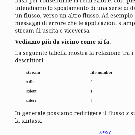
bash per consentirne la redirezione. Con qu
intendiamo lo spostamento di una serie di da
un flusso, verso un altro flusso. Ad esempio 
messaggi di errore che le applicazioni stam
stream di uscita e viceversa.
Vediamo più da vicino come si fa.
La seguente tabella mostra la relazione tra i f
descrittori:
stream
file number
stdin
0
stdout
1
stderr
2
In generale possiamo redirigere il flusso
x
su
la sintassi
x>&y