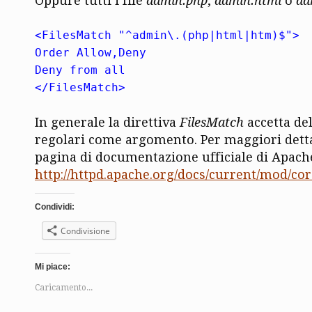
Oppure tutti i file
admin.php
,
admin.html
o
ad
<FilesMatch "^admin\.(php|html|htm)$">
Order Allow,Deny
Deny from all
</FilesMatch>
In generale la direttiva
FilesMatch
accetta del
regolari come argomento. Per maggiori detta
pagina di documentazione ufficiale di Apach
http://httpd.apache.org/docs/current/mod/co
Condividi:
Condivisione
Mi piace:
Caricamento...