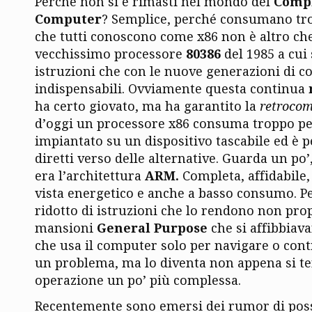
Perché non si è rimasti nel mondo del
Compl
Computer
? Semplice, perché consumano tro
che tutti conoscono come x86 non è altro ch
vecchissimo processore
80386
del 1985 a cui
istruzioni che con le nuove generazioni di 
indispensabili. Ovviamente questa continua
ha certo giovato, ma ha garantito la
retrocom
d’oggi un processore x86 consuma troppo pe
impiantato su un dispositivo tascabile ed è pe
diretti verso delle alternative. Guarda un po’,
era l’architettura
ARM.
Completa, affidabile, 
vista energetico e anche a basso consumo. Pe
ridotto di istruzioni che lo rendono non pro
mansioni
General Purpose
che si affibbiava
che usa il computer solo per navigare o cont
un problema, ma lo diventa non appena si te
operazione un po’ più complessa.
Recentemente sono emersi dei rumor di poss