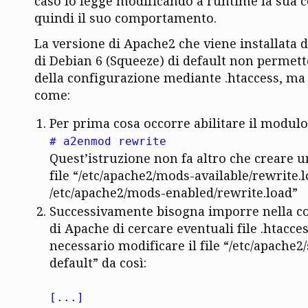
caso lo legge modificando a runtime la sua 
quindi il suo comportamento.
La versione di Apache2 che viene installata da
di Debian 6 (Squeeze) di default non permett
della configurazione mediante .htaccess, ma s
come:
Per prima cosa occorre abilitare il modul
# a2enmod rewrite
Quest’istruzione non fa altro che creare u
file “/etc/apache2/mods-available/rewrite.l
/etc/apache2/mods-enabled/rewrite.load”
Successivamente bisogna imporre nella c
di Apache di cercare eventuali file .htacces
necessario modificare il file “/etc/apache2
default” da così:
[...]