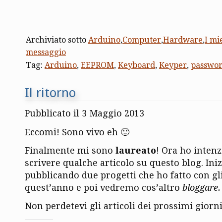
Archiviato sotto
Arduino
,
Computer
,
Hardware
,
I mi
messaggio
Tag:
Arduino
,
EEPROM
,
Keyboard
,
Keyper
,
passwo
Il ritorno
Pubblicato il 3 Maggio 2013
Eccomi! Sono vivo eh 🙂
Finalmente mi sono
laureato
! Ora ho intenz
scrivere qualche articolo su questo blog. In
pubblicando due progetti che ho fatto con gli
quest’anno e poi vedremo cos’altro
bloggare.
Non perdetevi gli articoli dei prossimi giorni