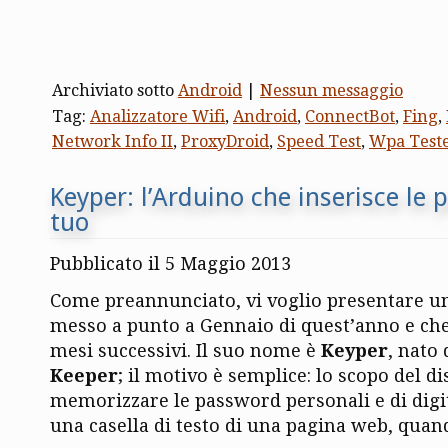
Archiviato sotto
Android
|
Nessun messaggio
Tag:
Analizzatore Wifi
,
Android
,
ConnectBot
,
Fing
,
Network Info II
,
ProxyDroid
,
Speed Test
,
Wpa Test
Keyper: l’Arduino che inserisce le
tuo
Pubblicato il 5 Maggio 2013
Come preannunciato, vi voglio presentare u
messo a punto a Gennaio di quest’anno e che
mesi successivi. Il suo nome è
Keyper
, nato
Keeper
; il motivo è semplice: lo scopo del di
memorizzare le password personali e di digi
una casella di testo di una pagina web, quan