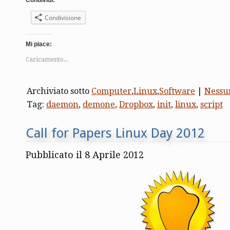
Condividi:
Condivisione
Mi piace:
Caricamento...
Archiviato sotto
Computer
,
Linux
,
Software
|
Nessu
Tag:
daemon
,
demone
,
Dropbox
,
init
,
linux
,
script
Call for Papers Linux Day 2012
Pubblicato il 8 Aprile 2012