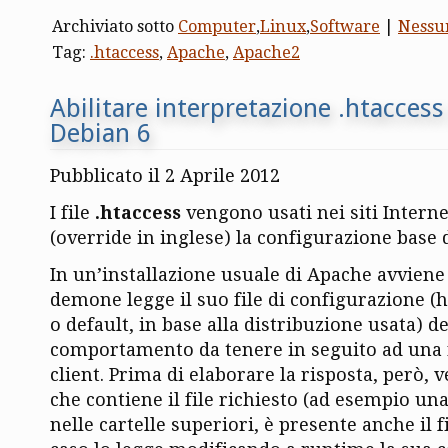
Archiviato sotto
Computer
,
Linux
,
Software
|
Nessu
Tag:
.htaccess
,
Apache
,
Apache2
Abilitare interpretazione .htacces
Debian 6
Pubblicato il 2 Aprile 2012
I file
.htaccess
vengono usati nei siti Interne
(override in inglese) la configurazione base 
In un’installazione usuale di Apache avviene q
demone legge il suo file di configurazione (h
o default, in base alla distribuzione usata) 
comportamento da tenere in seguito ad una 
client. Prima di elaborare la risposta, però, ve
che contiene il file richiesto (ad esempio un
nelle cartelle superiori, è presente anche il fi