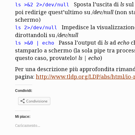
Sposta l’uscita di
ls
sul 
ls >&2 2>/dev/null
poi redirige quest’ultimo su
/dev/null
(non st
schermo)
Impedisce la visualizzazione
ls 2>/dev/null
dirottandoli su
/dev/null
Passa l’output di
ls
ad
echo
c
ls >&0 | echo
stamparlo a schermo (la sola pipe tra proces
questo caso, provatelo!
ls | echo
)
Per una descrizione più approfondita rimand
pagina:
http://www.tldp.org/LDP/abs/html/io-
Condividi:
Condivisione
Mi piace:
Caricamento...