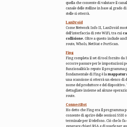
quella che consente di valutare il cana
canale delle stelline in base al grado 
stelle si otterrà.
LanDroid
Come Network Info II, LanDroid mostra
dell’interfaccia di rete WiFi, tra cui
ca
collisione
. Oltre a questo include anc
route, WhoIs, NetStat e PortScan.
Fing
Fing completa il set di tool fornito d
occorre passare per le impostazioni p
funzionalità lo reputo il programma più
fondamentale di Fing è la
mappatura 
una scansione si otterrà un elenco di di
nome del produttore e del dispositivo.
dettagliate insieme ad alcune operazio
route.
ConnectBot
Ho detto che Fing era il programma p
consente di aprire delle sessioni SSH 
terminale per il telefono. Ciò che lo fa
generare chiavi RSA e di usarle per au