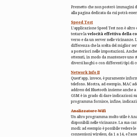
Premetto che non posterò immagini de
alla pagina dedicata da cui potrà ess
Speed Test
L’applicazione Speed Test non è altro 
testare la
velocità effettiva della c
verso e da un server nelle vicinanze. L’
differenza che la scelta del miglior se
a posteriori nelle impostazioni. Anche
ottenuti, in modo da mantenere uno sto
diversi luoghi o con differenti tipi di
Network Info II
Quest’app, invece, è puramente inform
telefono. Mostra, ad esempio, MAC add
address del Bluetooth insieme anche a tu
GSM è in grado di dare indicazioni sull’
programma fornisce, infine, indicazion
Analizzatore Wifi
Un altro programma molto utile è Anal
disponibili nelle vicinanze. La sua car
modi: ad esempio è possibile vedere le 
connessioni wireless, da 1 a 14, e l’ass