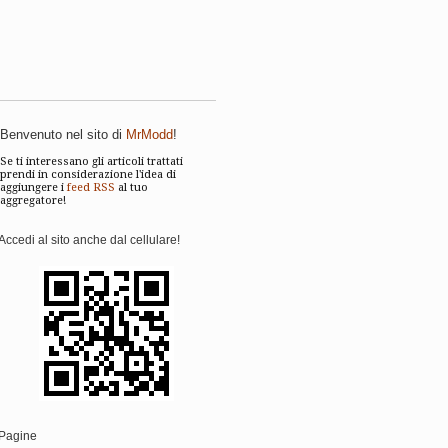
Benvenuto nel sito di
MrModd
!
Se ti interessano gli articoli trattati
prendi in considerazione l'idea di
aggiungere i
feed RSS
al tuo
aggregatore!
Accedi al sito anche dal cellulare!
Pagine