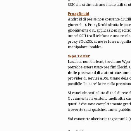
SSH che si dimostrano molto utili se u
ProxyDroid
Android di per sé non consente di util
giurerei…), ProxyDroid sfrutta le poten
globalmente o su applicazioni specif
tunnel SSH tra il telefono e una rete lo
proxy SOCKS5, come se fosse in quella 
manipolare Iptables.
Wpa Tester
Last, but non the least, troviamo Wpa
potrebbe essere usato per fini illeciti.
delle password di autenticazione
provider di servizi ADSL usano delle c
possibile “bucare” la rete alla pressione
Si conclude così la lista di tool di re
Ovviamente ne esistono molti altri che
questi è che sono completamente gratis
troverete sarà qualche banner pubblici
Voi conoscete ulteriori programmi? Qua