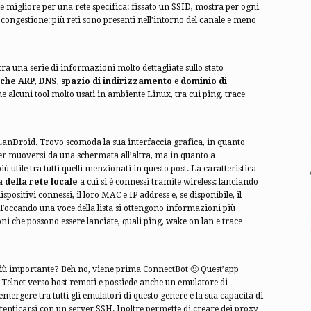
le migliore per una rete specifica: fissato un SSID, mostra per ogni
di congestione: più reti sono presenti nell’intorno del canale e meno
 una serie di informazioni molto dettagliate sullo stato
che ARP
,
DNS
,
spazio di indirizzamento
e
dominio di
he alcuni tool molto usati in ambiente Linux, tra cui ping, trace
a LanDroid. Trovo scomoda la sua interfaccia grafica, in quanto
er muoversi da una schermata all’altra, ma in quanto a
 utile tra tutti quelli menzionati in questo post. La caratteristica
della rete locale
a cui si è connessi tramite wireless: lanciando
spositivi connessi, il loro MAC e IP address e, se disponibile, il
 Toccando una voce della lista si ottengono informazioni più
ni che possono essere lanciate, quali ping, wake on lan e trace
iù importante? Beh no, viene prima ConnectBot 🙂 Quest’app
o Telnet verso host remoti e possiede anche un emulatore di
 emergere tra tutti gli emulatori di questo genere è la sua capacità di
tenticarsi con un server SSH. Inoltre permette di creare dei proxy