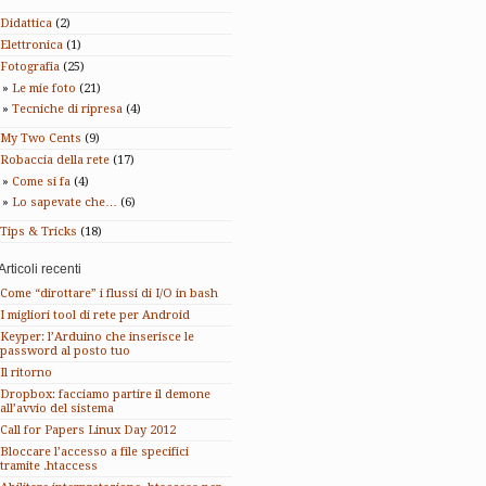
Didattica
(2)
Elettronica
(1)
Fotografia
(25)
Le mie foto
(21)
Tecniche di ripresa
(4)
My Two Cents
(9)
Robaccia della rete
(17)
Come si fa
(4)
Lo sapevate che…
(6)
Tips & Tricks
(18)
Articoli recenti
Come “dirottare” i flussi di I/O in bash
I migliori tool di rete per Android
Keyper: l’Arduino che inserisce le
password al posto tuo
Il ritorno
Dropbox: facciamo partire il demone
all’avvio del sistema
Call for Papers Linux Day 2012
Bloccare l’accesso a file specifici
tramite .htaccess