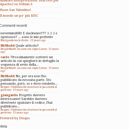
Abilitare interpretazione .htaccess per
Apache2 su Debian 6
Buon San Valentino!
Il mondo un po’ più RISC
Commenti recenti
nevermind681
E slackware??? :) :) :) e
opensuse? ... sono le mie preferite
Navigando tra le distro
·
12 years ago
MrModd
Quale articolo?
BeagleBoard: un cane con sopra Linux
·
13 years
ago
carlo
"Prossimamente scriverò un
articolo in cui spiegherò in dettaglio la
sequenza di avvio della...
BeagleBoard: un cane con sopra Linux
·
13 years
ago
MrModd
No, per ora non l'ho
pubblicato da nessuna parte. Sto
pensando, però, se e dove renderlo...
Keyper: l’Arduino che inserisce le password al
posto tuo
·
13 years ago
gianguido
Progetto davvero
interessante! Sarebbe davvero
divertente spulciare il codice, l'hai
pubblicato...
Keyper: l’Arduino che inserisce le password al
posto tuo
·
13 years ago
Powered by Disqus
Meta