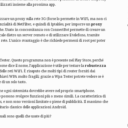
tilizzati insieme alla prossima app.
izzare un proxy sulla rete 3G (forse lo permette in WiFi, ma non ci
zialità di NetFilter, e quindi di Iptables, per imporre un
proxy
iche. Usato in concomitanza con ConnectBot permette di creare un
cale dietro un server remoto e di utilizzare il telefono, tramite
rete. L’unico svantaggio è che richiede permessi di root per poter
 Tester. Questo programma non è presente nel Play Store, perché
 Come dice il nome, l’applicazione è utile per testare la
robustezza
delle reti WiFi. È risaputo che molti tipi di router forniti dai
hiavi WPA molto fragili; grazie a Wpa Tester potrete vedere se è
 di un solo tasto.
te che ogni sistemista dovrebbe avere nel proprio smartphone.
 possono svolgere funzioni più o meno simili. La caratteristica di
, e non sono versioni limitate o piene di pubblicità. Il massimo che
tario classico delle applicazioni Android.
li sono quelli che usate di più?