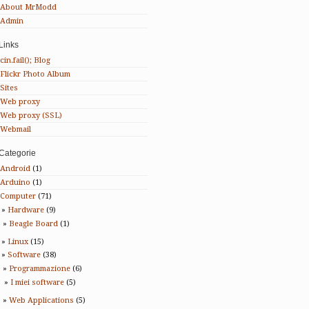
About MrModd
Admin
Links
cin.fail(); Blog
Flickr Photo Album
Sites
Web proxy
Web proxy (SSL)
Webmail
Categorie
Android
(1)
Arduino
(1)
Computer
(71)
Hardware
(9)
Beagle Board
(1)
Linux
(15)
Software
(38)
Programmazione
(6)
I miei software
(5)
Web Applications
(5)