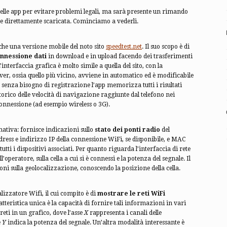
lle app per evitare problemi legali, ma sarà presente un rimando
ere direttamente scaricata. Cominciamo a vederli.
che una versione mobile del noto sito
speedtest.net
. Il suo scopo è di
onnessione dati
in download e in upload facendo dei trasferimenti
interfaccia grafica è molto simile a quella del sito, con la
rver, ossia quello più vicino, avviene in automatico ed è modificabile
 senza bisogno di registrazione l’app memorizza tutti i risultati
rico delle velocità di navigazione raggiunte dal telefono nei
 connessione (ad esempio wireless o 3G).
ativa: fornisce indicazioni sullo
stato dei ponti radio
del
ress e indirizzo IP della connessione WiFi, se disponibile, e MAC
tti i dispositivi associati. Per quanto riguarda l’interfaccia di rete
operatore, sulla cella a cui si è connessi e la potenza del segnale. Il
i sulla geolocalizzazione, conoscendo la posizione della cella.
izzatore Wifi, il cui compito è di
mostrare le reti WiFi
atteristica unica è la capacità di fornire tali informazioni in vari
reti in un grafico, dove l’asse
X
rappresenta i canali delle
e
Y
indica la potenza del segnale. Un’altra modalità interessante è