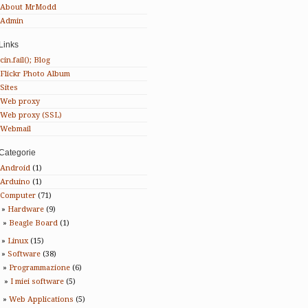
About MrModd
Admin
Links
cin.fail(); Blog
Flickr Photo Album
Sites
Web proxy
Web proxy (SSL)
Webmail
Categorie
Android
(1)
Arduino
(1)
Computer
(71)
Hardware
(9)
Beagle Board
(1)
Linux
(15)
Software
(38)
Programmazione
(6)
I miei software
(5)
Web Applications
(5)