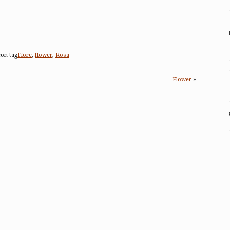
on tag
Fiore
,
flower
,
Rosa
Flower
»