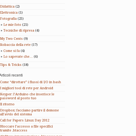
Didattica
(2)
Elettronica
(1)
Fotografia
(25)
Le mie foto
(21)
Tecniche di ripresa
(4)
My Two Cents
(9)
Robaccia della rete
(17)
Come si fa
(4)
Lo sapevate che…
(6)
Tips & Tricks
(18)
Articoli recenti
Come “dirottare” i flussi di I/O in bash
I migliori tool di rete per Android
Keyper: l’Arduino che inserisce le
password al posto tuo
Il ritorno
Dropbox: facciamo partire il demone
all’avvio del sistema
Call for Papers Linux Day 2012
Bloccare l’accesso a file specifici
tramite .htaccess