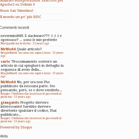
Abilitare interpretazione .htaccess per
Apache2 su Debian 6
Buon San Valentino!
Il mondo un po’ più RISC
Commenti recenti
nevermind681
E slackware??? :) :) :) e
opensuse? ... sono le mie preferite
Navigando tra le distro
·
12 years ago
MrModd
Quale articolo?
BeagleBoard: un cane con sopra Linux
·
13 years
ago
carlo
"Prossimamente scriverò un
articolo in cui spiegherò in dettaglio la
sequenza di avvio della...
BeagleBoard: un cane con sopra Linux
·
13 years
ago
MrModd
No, per ora non l'ho
pubblicato da nessuna parte. Sto
pensando, però, se e dove renderlo...
Keyper: l’Arduino che inserisce le password al
posto tuo
·
13 years ago
gianguido
Progetto davvero
interessante! Sarebbe davvero
divertente spulciare il codice, l'hai
pubblicato...
Keyper: l’Arduino che inserisce le password al
posto tuo
·
13 years ago
Powered by Disqus
Meta