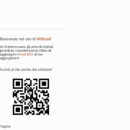
Benvenuto nel sito di
MrModd
!
Se ti interessano gli articoli trattati
prendi in considerazione l'idea di
aggiungere i
feed RSS
al tuo
aggregatore!
Accedi al sito anche dal cellulare!
Pagine