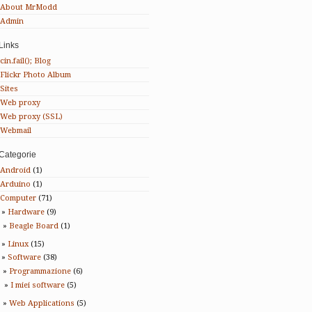
About MrModd
Admin
Links
cin.fail(); Blog
Flickr Photo Album
Sites
Web proxy
Web proxy (SSL)
Webmail
Categorie
Android
(1)
Arduino
(1)
Computer
(71)
Hardware
(9)
Beagle Board
(1)
Linux
(15)
Software
(38)
Programmazione
(6)
I miei software
(5)
Web Applications
(5)