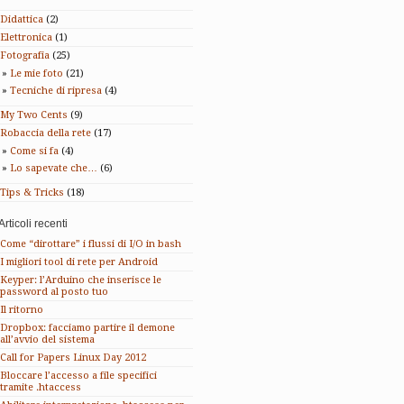
Didattica
(2)
Elettronica
(1)
Fotografia
(25)
Le mie foto
(21)
Tecniche di ripresa
(4)
My Two Cents
(9)
Robaccia della rete
(17)
Come si fa
(4)
Lo sapevate che…
(6)
Tips & Tricks
(18)
Articoli recenti
Come “dirottare” i flussi di I/O in bash
I migliori tool di rete per Android
Keyper: l’Arduino che inserisce le
password al posto tuo
Il ritorno
Dropbox: facciamo partire il demone
all’avvio del sistema
Call for Papers Linux Day 2012
Bloccare l’accesso a file specifici
tramite .htaccess