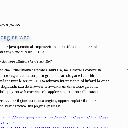
ziato pazzo
 pagina web
odice Java quando all’improvviso una notifica mi appare sul
n nuovo file di testo…
” O_o
 –
Ma soprattutto, che c’è scritto?
o che il file l’aveva caricato
Gabriele
, nella cartella condivisa
quanto sospetto: uno script in grado di
far sfogare la rabbia
done tutte le scritte. O_O Sembrava interessante ed
infatti lo era
!
 degli indirizzi del browser si avviava un divertente gioco in
 dalla pagina web corrente e le appiccicava su una palla rotante.
r avviare il gioco su questa pagina, oppure copiate il codice
opo aver caricato una pagina qualsiasi:
,'http://ajax.googleapis.com/ajax/libs/jquery/1.5.1/jqu
gth;i++)