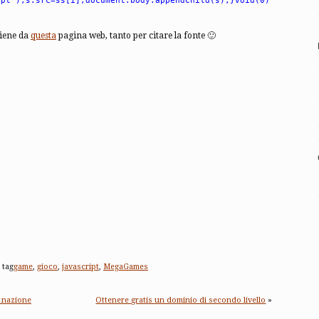
ipt');s.src=ss[i];document.body.appendChild(s);}void(0)
viene da
questa
pagina web, tanto per citare la fonte 🙂
 tag
game
,
gioco
,
javascript
,
MegaGames
a nazione
Ottenere gratis un dominio di secondo livello
»