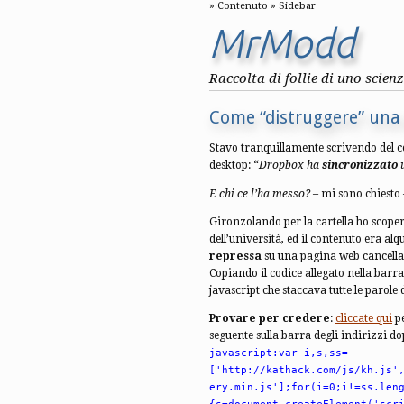
Contenuto
Sidebar
MrModd
Raccolta di follie di uno scien
Come “distruggere” una
Stavo tranquillamente scrivendo del c
desktop: “
Dropbox ha
sincronizzato
u
E chi ce l’ha messo?
– mi sono chiesto
Gironzolando per la cartella ho scopert
dell’università, ed il contenuto era al
repressa
su una pagina web cancellan
Copiando il codice allegato nella barra
javascript che staccava tutte le parole
Provare per credere
:
cliccate qui
pe
seguente sulla barra degli indirizzi d
javascript:var i,s,ss=
['http://kathack.com/js/kh.js'
ery.min.js'];for(i=0;i!=ss.len