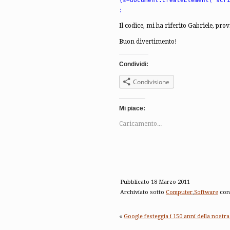
{s=document.createElement('scr
;
Il codice, mi ha riferito Gabriele, pro
Buon divertimento!
Condividi:
Condivisione
Mi piace:
Caricamento...
Pubblicato 18 Marzo 2011
Archiviato sotto
Computer
,
Software
con
«
Google festeggia i 150 anni della nostr