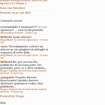
Abilitare interpretazione .htaccess per
Apache2 su Debian 6
Buon San Valentino!
Il mondo un po’ più RISC
Commenti recenti
nevermind681
E slackware??? :) :) :) e
opensuse? ... sono le mie preferite
Navigando tra le distro
·
12 years ago
MrModd
Quale articolo?
BeagleBoard: un cane con sopra Linux
·
13 years
ago
carlo
"Prossimamente scriverò un
articolo in cui spiegherò in dettaglio la
sequenza di avvio della...
BeagleBoard: un cane con sopra Linux
·
13 years
ago
MrModd
No, per ora non l'ho
pubblicato da nessuna parte. Sto
pensando, però, se e dove renderlo...
Keyper: l’Arduino che inserisce le password al
posto tuo
·
13 years ago
gianguido
Progetto davvero
interessante! Sarebbe davvero
divertente spulciare il codice, l'hai
pubblicato...
Keyper: l’Arduino che inserisce le password al
posto tuo
·
13 years ago
Powered by Disqus
Meta